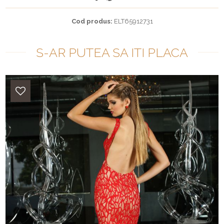
Cod produs:
ELT65912731
S-AR PUTEA SA ITI PLACA