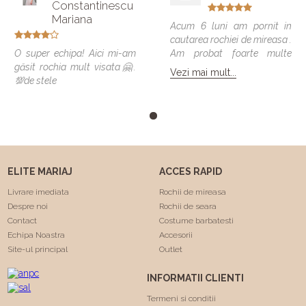
Constantinescu
Mariana
Acum 6 luni am pornit in
cautarea rochiei de mireasa .
O super echipa! Aici mi-am
Am probat foarte multe
găsit rochia mult visata🤗.
modele si vreau sa spun ca
Vezi mai mult...
💯de stele
toate veneau bine , dar
numai una a fost cea care
m-a facut sa ma simt
minunat . Calitatea rochiilor
este foarte buna am facut
"Trash the dress" si a rezistat
foarte bine 😍. Va
ELITE MARIAJ
ACCES RAPID
multumesc echipa Elite
Mariaj faceti minuni .❤️❤️
Livrare imediata
Rochii de mireasa
Despre noi
Rochii de seara
Contact
Costume barbatesti
Echipa Noastra
Accesorii
Site-ul principal
Outlet
INFORMATII CLIENTI
Termeni si conditii