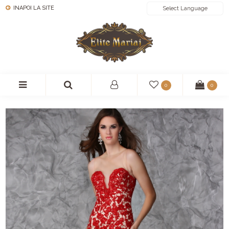
INAPOI LA SITE
POWERED BY
0
0