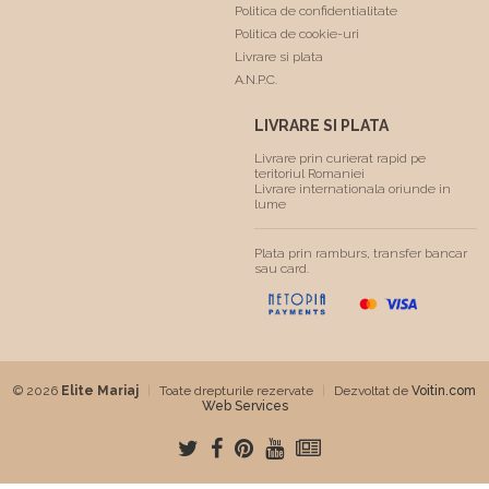
Politica de confidentialitate
Politica de cookie-uri
Livrare si plata
A.N.P.C.
LIVRARE SI PLATA
Livrare prin curierat rapid pe
teritoriul Romaniei
Livrare internationala oriunde in
lume
Plata prin ramburs, transfer bancar
sau card.
© 2026
Elite Mariaj
|
Toate drepturile rezervate
|
Dezvoltat de
Voitin.com
Web Services