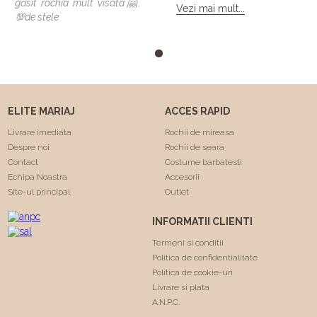
găsit rochia mult visata🤗.
modele si vreau sa spun ca
Vezi mai mult...
💯de stele
toate veneau bine , dar
numai una a fost cea care
m-a facut sa ma simt
minunat . Calitatea rochiilor
este foarte buna am facut
"Trash the dress" si a rezistat
foarte bine 😍. Va
ELITE MARIAJ
ACCES RAPID
multumesc echipa Elite
Mariaj faceti minuni .❤️❤️
Livrare imediata
Rochii de mireasa
Despre noi
Rochii de seara
Contact
Costume barbatesti
Echipa Noastra
Accesorii
Site-ul principal
Outlet
INFORMATII CLIENTI
Termeni si conditii
Politica de confidentialitate
Politica de cookie-uri
Livrare si plata
A.N.P.C.