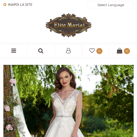
INAPOI LA SITE
POWERED BY
0
0