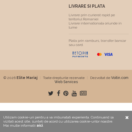
LIVRARE SI PLATA
Livrare prin curierat rapid pe
teritoriul Romaniei
Livrare internationala oriunde in
lume
Plata prin ramburs, transfer bancar
sau card.
© 2026
Elite Mariaj
|
Toate drepturile rezervate
|
Dezvoltat de
Voitin.com
Web Services
Utilizam cookie-uri pentru a va imbunatati experienta. Continuand sa
vizitati acest site, sunteti de acord cu utilizarea cookie-urilor noastre.
Mai multe informatii
aici
.