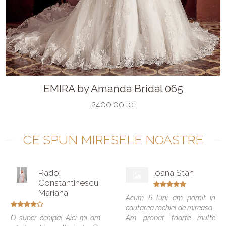
EMIRA by Amanda Bridal 065
2400.00 lei
CE SPUN MIRESELE NOASTRE
Radoi
Ioana Stan
Constantinescu
Mariana
Acum 6 luni am pornit in
cautarea rochiei de mireasa .
O super echipa! Aici mi-am
Am probat foarte multe