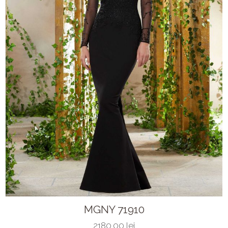
MGNY 71910
2180.00 lei