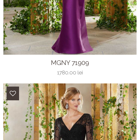
MGNY 71909
1780.00 lei