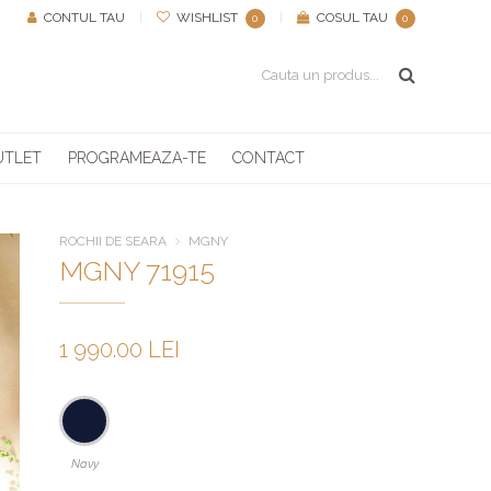
CONTUL TAU
|
WISHLIST
|
COSUL TAU
0
0
UTLET
PROGRAMEAZA-TE
CONTACT
ROCHII DE SEARA
MGNY
MGNY 71915
1 990.00 LEI
Navy