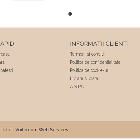
facut sa ma simt minunat . Calitatea
rochiilor este foarte buna am facut "Trash
the dress" si a rezistat foarte bine 😍. Va
multumesc echipa Elite Mariaj faceti
minuni .❤️❤️
APID
INFORMATII CLIENTI
reasa
Termeni si conditii
ara
Politica de confidentialitate
batesti
Politica de cookie-uri
Livrare si plata
A.N.P.C.
ltat de
Voitin.com Web Services