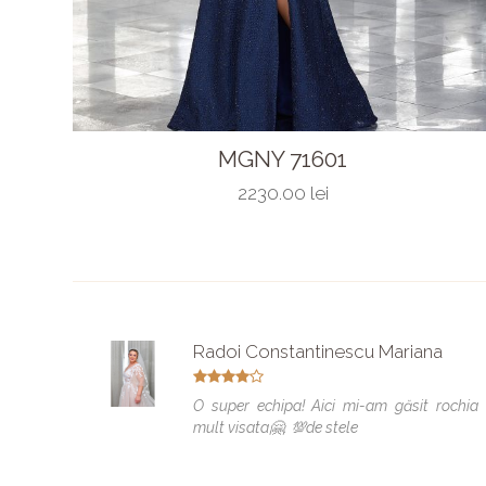
MGNY 71601
2230.00 lei
Radoi Constantinescu Mariana
O super echipa! Aici mi-am găsit rochia
mult visata🤗. 💯de stele