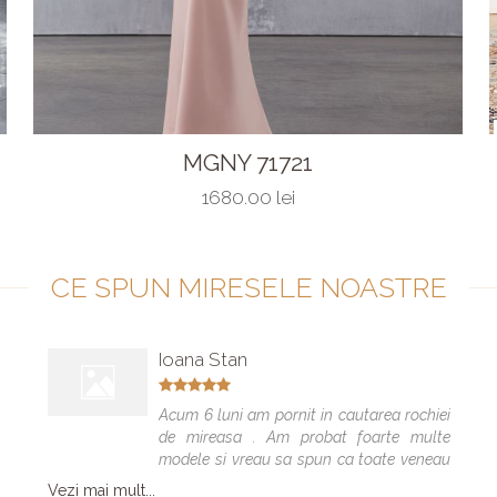
MGNY 71721
1680.00 lei
CE SPUN MIRESELE NOASTRE
Ioana Stan
Acum 6 luni am pornit in cautarea rochiei
de mireasa . Am probat foarte multe
modele si vreau sa spun ca toate veneau
bine , dar numai una a fost cea care m-a
Vezi mai mult...