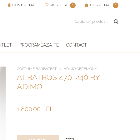
CONTUL TAU
|
WISHLIST
|
COSUL TAU
0
0
UTLET
PROGRAMEAZA-TE
CONTACT
COSTUME BARBATESTI
ADIMO CEREMONY
ALBATROS 470-240 BY
ADIMO
1 800.00 LEI