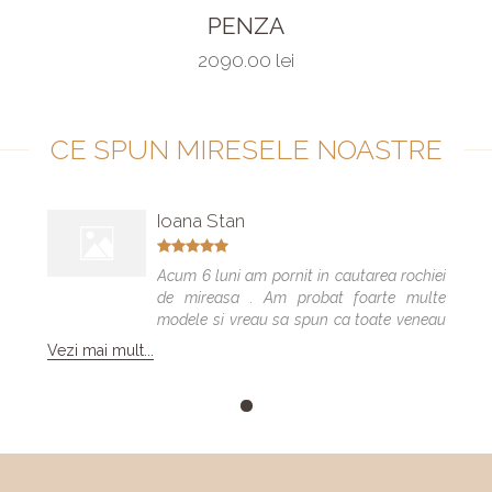
PENZA
2090.00 lei
CE SPUN MIRESELE NOASTRE
Ioana Stan
Acum 6 luni am pornit in cautarea rochiei
de mireasa . Am probat foarte multe
modele si vreau sa spun ca toate veneau
bine , dar numai una a fost cea care m-a
Vezi mai mult...
facut sa ma simt minunat . Calitatea
rochiilor este foarte buna am facut "Trash
the dress" si a rezistat foarte bine 😍. Va
multumesc echipa Elite Mariaj faceti
minuni .❤️❤️