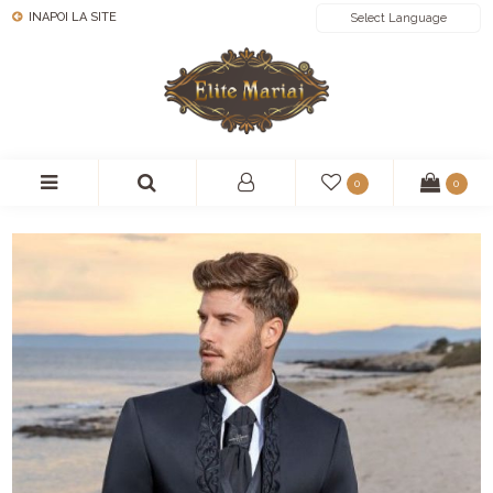
INAPOI LA SITE
POWERED BY
0
0