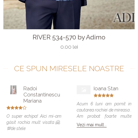
RIVER 534-570 by Adimo
0.00 lei
CE SPUN MIRESELE NOASTRE
Radoi
Ioana Stan
Constantinescu
Mariana
Acum 6 luni am pornit in
cautarea rochiei de mireasa .
O super echipa! Aici mi-am
Am probat foarte multe
găsit rochia mult visata🤗.
modele si vreau sa spun ca
Vezi mai mult...
💯de stele
toate veneau bine , dar
numai una a fost cea care