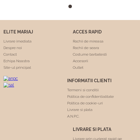
m-a facut sa ma simt
minunat . Calitatea rochiilor
este foarte buna am facut
"Trash the dress" si a rezistat
foarte bine 😍. Va
ELITE MARIAJ
ACCES RAPID
multumesc echipa Elite
Mariaj faceti minuni .❤️❤️
Livrare imediata
Rochii de mireasa
Despre noi
Rochii de seara
Contact
Costume barbatesti
Echipa Noastra
Accesorii
Site-ul principal
Outlet
INFORMATII CLIENTI
Termeni si conditii
Politica de confidentialitate
Politica de cookie-uri
Livrare si plata
A.N.P.C.
LIVRARE SI PLATA
Livrare prin curierat rapid pe