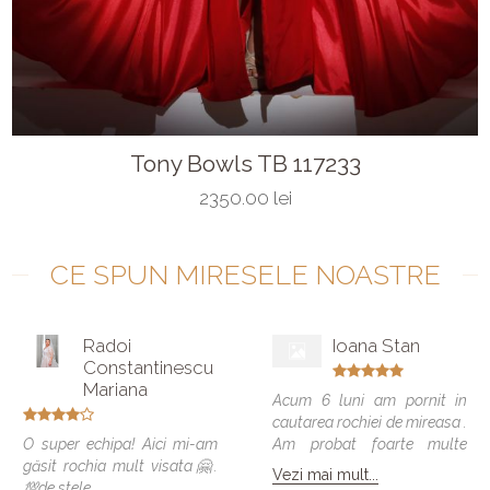
Tony Bowls TB 117233
2350.00 lei
CE SPUN MIRESELE NOASTRE
Radoi
Ioana Stan
Constantinescu
Mariana
Acum 6 luni am pornit in
cautarea rochiei de mireasa .
O super echipa! Aici mi-am
Am probat foarte multe
găsit rochia mult visata🤗.
modele si vreau sa spun ca
Vezi mai mult...
💯de stele
toate veneau bine , dar