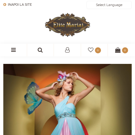
INAPOI LA SITE
POWERED BY
0
0