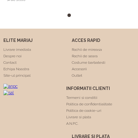
numai una a fost cea care
m-a facut sa ma simt
minunat . Calitatea rochiilor
este foarte buna am facut
"Trash the dress" si a rezistat
foarte bine 😍. Va
ELITE MARIAJ
ACCES RAPID
multumesc echipa Elite
Mariaj faceti minuni .❤️❤️
Livrare imediata
Rochii de mireasa
Despre noi
Rochii de seara
Contact
Costume barbatesti
Echipa Noastra
Accesorii
Site-ul principal
Outlet
INFORMATII CLIENTI
Termeni si conditii
Politica de confidentialitate
Politica de cookie-uri
Livrare si plata
A.N.P.C.
LIVRARE SI PLATA