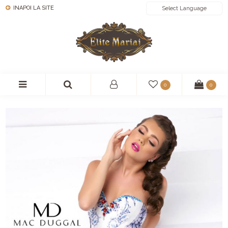
INAPOI LA SITE
POWERED BY
0
0