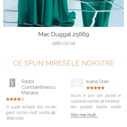
Mac Duggal 25669
2180.00 lei
CE SPUN MIRESELE NOASTRE
Radoi
Ioana Stan
Constantinescu
Mariana
Acum 6 luni am pornit in
cautarea rochiei de mireasa .
O super echipa! Aici mi-am
Am probat foarte multe
găsit rochia mult visata🤗.
modele si vreau sa spun ca
Vezi mai mult...
💯de stele
toate veneau bine , dar
numai una a fost cea care