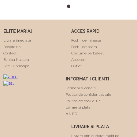
m-a facut sa ma simt
minunat . Calitatea rochiilor
este foarte buna am facut
"Trash the dress" si a rezistat
foarte bine 😍. Va
ELITE MARIAJ
ACCES RAPID
multumesc echipa Elite
Mariaj faceti minuni .❤️❤️
Livrare imediata
Rochii de mireasa
Despre noi
Rochii de seara
Contact
Costume barbatesti
Echipa Noastra
Accesorii
Site-ul principal
Outlet
INFORMATII CLIENTI
Termeni si conditii
Politica de confidentialitate
Politica de cookie-uri
Livrare si plata
A.N.P.C.
LIVRARE SI PLATA
Livrare prin curierat rapid pe