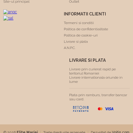
Site-ul principal
Outlet
INFORMATII CLIENTI
Termeni si conditii
Politica de confidentialitate
Politica de cookie-uri
Livrare si plata
A.N.P.C.
LIVRARE SI PLATA
Livrare prin curierat rapid pe
teritoriul Romaniei
Livrare internationala oriunde in
lume
Plata prin ramburs, transfer bancar
sau card.
© 2026
Elite Mariaj
|
Toate drepturile rezervate
|
Dezvoltat de
Voitin.com