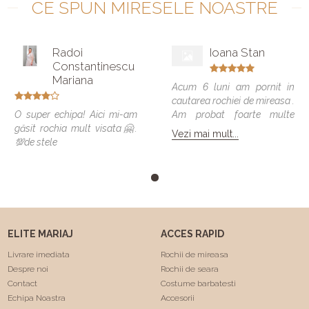
CE SPUN MIRESELE NOASTRE
Radoi
Ioana Stan
Constantinescu
Mariana
Acum 6 luni am pornit in
cautarea rochiei de mireasa .
O super echipa! Aici mi-am
Am probat foarte multe
găsit rochia mult visata🤗.
modele si vreau sa spun ca
Vezi mai mult...
💯de stele
toate veneau bine , dar
numai una a fost cea care
m-a facut sa ma simt
minunat . Calitatea rochiilor
este foarte buna am facut
"Trash the dress" si a rezistat
foarte bine 😍. Va
ELITE MARIAJ
ACCES RAPID
multumesc echipa Elite
Mariaj faceti minuni .❤️❤️
Livrare imediata
Rochii de mireasa
Despre noi
Rochii de seara
Contact
Costume barbatesti
Echipa Noastra
Accesorii