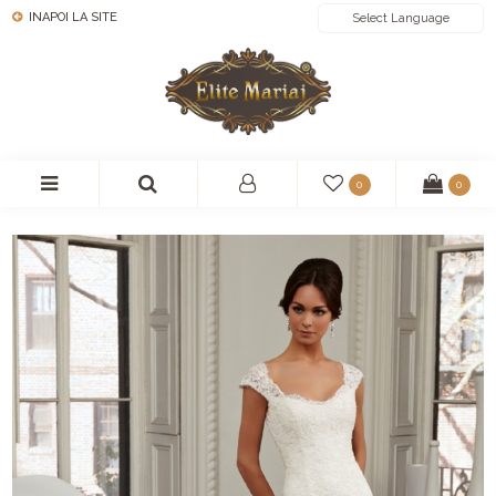
INAPOI LA SITE
POWERED BY
0
0