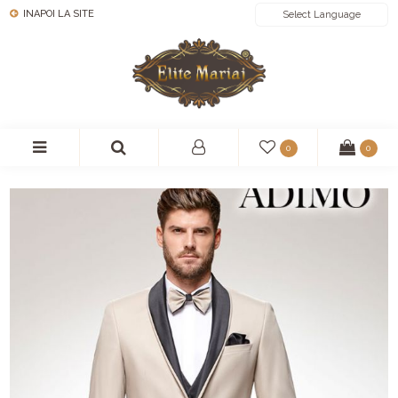
INAPOI LA SITE
POWERED BY
0
0