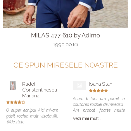
MILAS 477-610 by Adimo
1990.00 lei
CE SPUN MIRESELE NOASTRE
Radoi
Ioana Stan
Constantinescu
Mariana
Acum 6 luni am pornit in
cautarea rochiei de mireasa .
O super echipa! Aici mi-am
Am probat foarte multe
găsit rochia mult visata🤗.
modele si vreau sa spun ca
Vezi mai mult...
💯de stele
toate veneau bine , dar
numai una a fost cea care