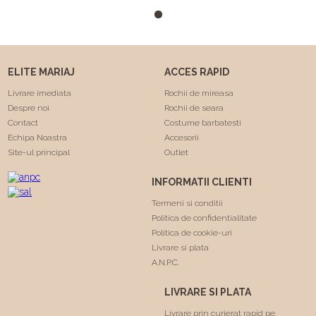
m-a facut sa ma simt
minunat . Calitatea rochiilor
este foarte buna am facut
"Trash the dress" si a rezistat
foarte bine 😍. Va
ELITE MARIAJ
ACCES RAPID
multumesc echipa Elite
Mariaj faceti minuni .❤️❤️
Livrare imediata
Rochii de mireasa
Despre noi
Rochii de seara
Contact
Costume barbatesti
Echipa Noastra
Accesorii
Site-ul principal
Outlet
INFORMATII CLIENTI
Termeni si conditii
Politica de confidentialitate
Politica de cookie-uri
Livrare si plata
A.N.P.C.
LIVRARE SI PLATA
Livrare prin curierat rapid pe