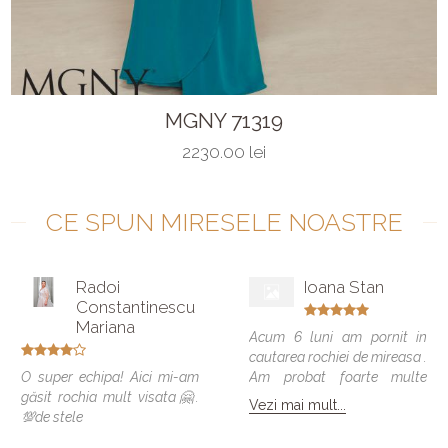
MGNY 71319
2230.00 lei
CE SPUN MIRESELE NOASTRE
Radoi
Ioana Stan
Constantinescu
Mariana
Acum 6 luni am pornit in
cautarea rochiei de mireasa .
O super echipa! Aici mi-am
Am probat foarte multe
găsit rochia mult visata🤗.
modele si vreau sa spun ca
Vezi mai mult...
💯de stele
toate veneau bine , dar
numai una a fost cea care