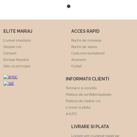
m-a facut sa ma simt
minunat . Calitatea rochiilor
este foarte buna am facut
"Trash the dress" si a rezistat
foarte bine 😍. Va
ELITE MARIAJ
ACCES RAPID
multumesc echipa Elite
Mariaj faceti minuni .❤️❤️
Livrare imediata
Rochii de mireasa
Despre noi
Rochii de seara
Contact
Costume barbatesti
Echipa Noastra
Accesorii
Site-ul principal
Outlet
INFORMATII CLIENTI
Termeni si conditii
Politica de confidentialitate
Politica de cookie-uri
Livrare si plata
A.N.P.C.
LIVRARE SI PLATA
Livrare prin curierat rapid pe