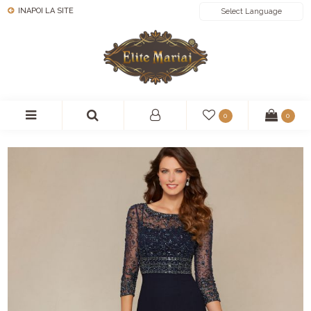
INAPOI LA SITE
POWERED BY
0
0