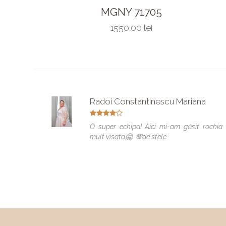
MGNY 71705
1550.00 lei
Radoi Constantinescu Mariana
O super echipa! Aici mi-am găsit rochia
mult visata🤗. 💯de stele