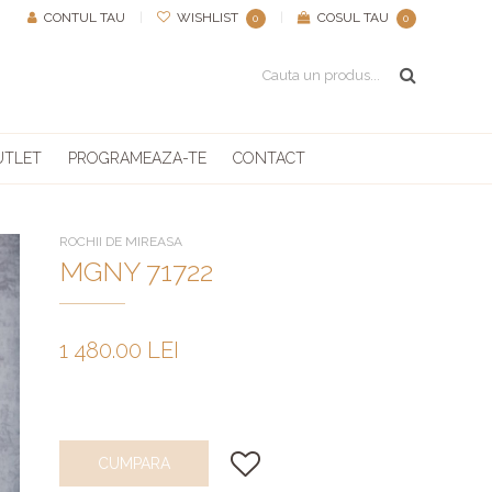
CONTUL TAU
|
WISHLIST
|
COSUL TAU
0
0
UTLET
PROGRAMEAZA-TE
CONTACT
ROCHII DE MIREASA
MGNY 71722
1 480.00 LEI
CUMPARA