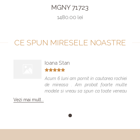
MGNY 71723
1480.00 lei
CE SPUN MIRESELE NOASTRE
Ioana Stan
Acum 6 luni am pornit in cautarea rochiei
de mireasa . Am probat foarte multe
modele si vreau sa spun ca toate veneau
bine , dar numai una a fost cea care m-a
Vezi mai mult...
facut sa ma simt minunat . Calitatea
rochiilor este foarte buna am facut "Trash
the dress" si a rezistat foarte bine 😍. Va
multumesc echipa Elite Mariaj faceti
minuni .❤️❤️