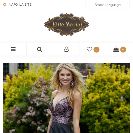
INAPOI LA SITE
POWERED BY
0
0