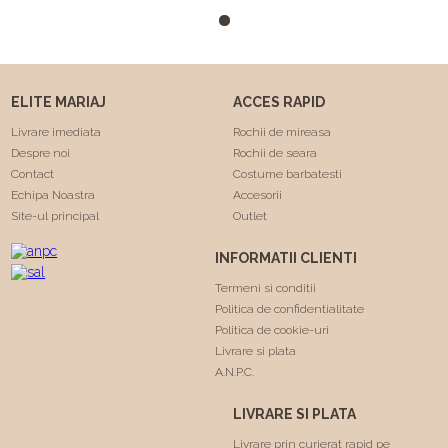
m-a facut sa ma simt
minunat . Calitatea rochiilor
este foarte buna am facut
"Trash the dress" si a rezistat
foarte bine 😍. Va
ELITE MARIAJ
ACCES RAPID
multumesc echipa Elite
Mariaj faceti minuni .❤️❤️
Livrare imediata
Rochii de mireasa
Despre noi
Rochii de seara
Contact
Costume barbatesti
Echipa Noastra
Accesorii
Site-ul principal
Outlet
INFORMATII CLIENTI
Termeni si conditii
Politica de confidentialitate
Politica de cookie-uri
Livrare si plata
A.N.P.C.
LIVRARE SI PLATA
Livrare prin curierat rapid pe