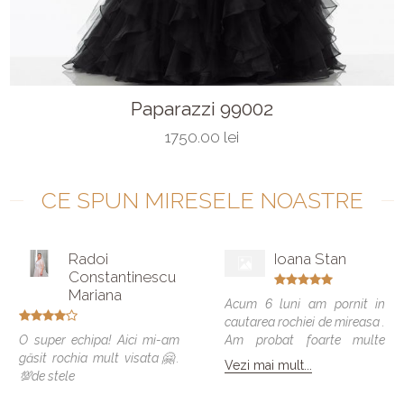
Paparazzi 99002
1750.00 lei
CE SPUN MIRESELE NOASTRE
Radoi
Ioana Stan
Constantinescu
Mariana
Acum 6 luni am pornit in
cautarea rochiei de mireasa .
O super echipa! Aici mi-am
Am probat foarte multe
găsit rochia mult visata🤗.
modele si vreau sa spun ca
Vezi mai mult...
💯de stele
toate veneau bine , dar
numai una a fost cea care