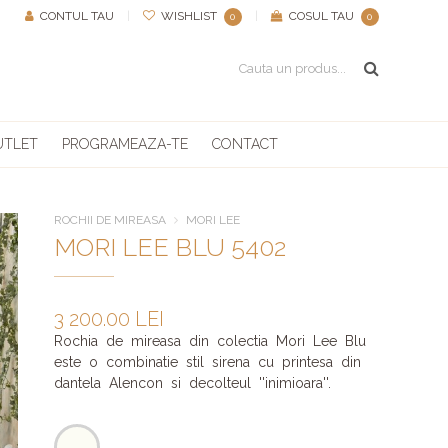
CONTUL TAU
|
WISHLIST
|
COSUL TAU
0
0
UTLET
PROGRAMEAZA-TE
CONTACT
ROCHII DE MIREASA
MORI LEE
MORI LEE BLU 5402
3 200.00 LEI
Rochia de mireasa din colectia Mori Lee Blu
este o combinatie stil sirena cu printesa din
dantela Alencon si decolteul ''inimioara''.