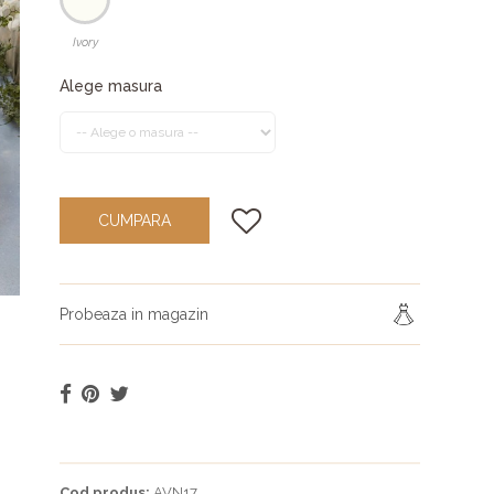
Ivory
Alege masura
CUMPARA
Probeaza in magazin
Cod produs:
AVN17