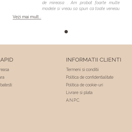
de mireasa . Am probat foarte multe
modele si vreau sa spun ca toate veneau
bine , dar numai una a fost cea care m-a
Vezi mai mult...
facut sa ma simt minunat . Calitatea
rochiilor este foarte buna am facut "Trash
the dress" si a rezistat foarte bine 😍. Va
multumesc echipa Elite Mariaj faceti
minuni .❤️❤️
APID
INFORMATII CLIENTI
reasa
Termeni si conditii
ara
Politica de confidentialitate
batesti
Politica de cookie-uri
Livrare si plata
A.N.P.C.