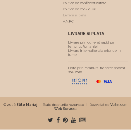
Politica de confidentialitate
Politica de cookie-uri
Livrare si plata
A.N.P.C.
LIVRARE SI PLATA
Livrare prin curierat rapid pe
teritoriul Romaniei
Livrare internationala oriunde in
lume
Plata prin ramburs, transfer bancar
sau card.
© 2026
Elite Mariaj
|
Toate drepturile rezervate
|
Dezvoltat de
Voitin.com
Web Services