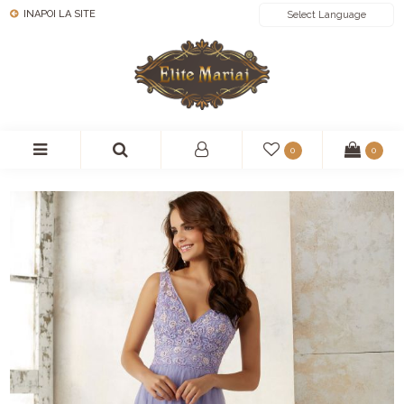
INAPOI LA SITE
POWERED BY
0
0