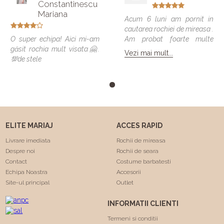
Constantinescu
Mariana
Acum 6 luni am pornit in
cautarea rochiei de mireasa .
O super echipa! Aici mi-am
Am probat foarte multe
găsit rochia mult visata🤗.
modele si vreau sa spun ca
Vezi mai mult...
💯de stele
toate veneau bine , dar
numai una a fost cea care
m-a facut sa ma simt
minunat . Calitatea rochiilor
este foarte buna am facut
"Trash the dress" si a rezistat
foarte bine 😍. Va
ELITE MARIAJ
ACCES RAPID
multumesc echipa Elite
Mariaj faceti minuni .❤️❤️
Livrare imediata
Rochii de mireasa
Despre noi
Rochii de seara
Contact
Costume barbatesti
Echipa Noastra
Accesorii
Site-ul principal
Outlet
INFORMATII CLIENTI
Termeni si conditii