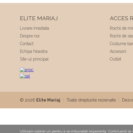
ELITE MARIAJ
ACCES R
Livrare imediata
Rochii de mi
Despre noi
Rochii de se
Contact
Costume bar
Echipa Noastra
Accesorii
Site-ul principal
Outlet
© 2026
Elite Mariaj
|
Toate drepturile rezervate
|
Dezvo
Utilizam cookie-uri pentru a va imbunatati experienta. Continuand sa viz