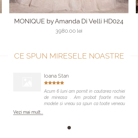
MONIQUE by Amanda Di Velli HD024
3980.00 lei
CE SPUN MIRESELE NOASTRE
Ioana Stan
Acum 6 luni am pornit in cautarea rochiei
de mireasa . Am probat foarte multe
modele si vreau sa spun ca toate veneau
bine , dar numai una a fost cea care m-a
Vezi mai mult...
facut sa ma simt minunat . Calitatea
rochiilor este foarte buna am facut "Trash
the dress" si a rezistat foarte bine 😍. Va
multumesc echipa Elite Mariaj faceti