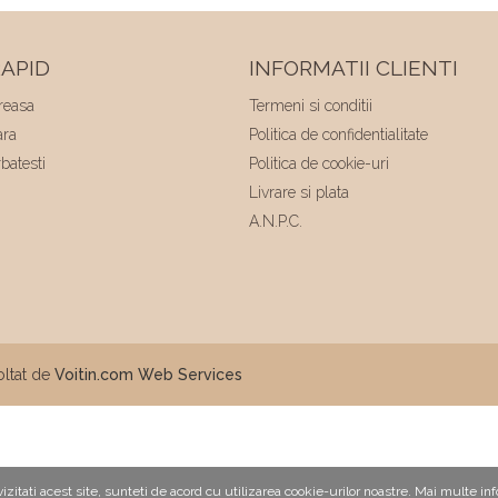
minuni .❤️❤️
APID
INFORMATII CLIENTI
reasa
Termeni si conditii
ara
Politica de confidentialitate
batesti
Politica de cookie-uri
Livrare si plata
A.N.P.C.
ltat de
Voitin.com Web Services
itati acest site, sunteti de acord cu utilizarea cookie-urilor noastre. Mai multe in