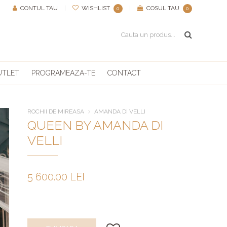
CONTUL TAU
|
WISHLIST
|
COSUL TAU
0
0
UTLET
PROGRAMEAZA-TE
CONTACT
ROCHII DE MIREASA
AMANDA DI VELLI
QUEEN BY AMANDA DI
VELLI
5 600.00 LEI