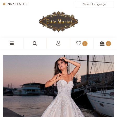
INAPOI LA SITE
POWERED BY
0
0