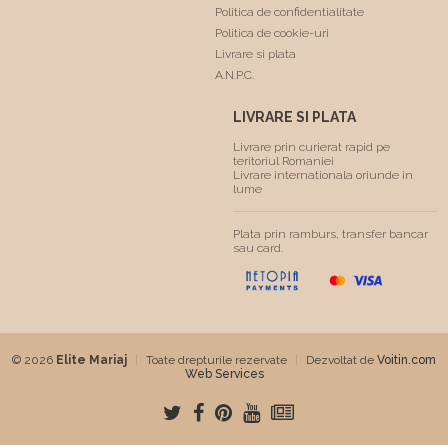
Politica de confidentialitate
Politica de cookie-uri
Livrare si plata
A.N.P.C.
LIVRARE SI PLATA
Livrare prin curierat rapid pe
teritoriul Romaniei
Livrare internationala oriunde in
lume
Plata prin ramburs, transfer bancar
sau card.
© 2026
Elite Mariaj
|
Toate drepturile rezervate
|
Dezvoltat de
Voitin.com
Web Services