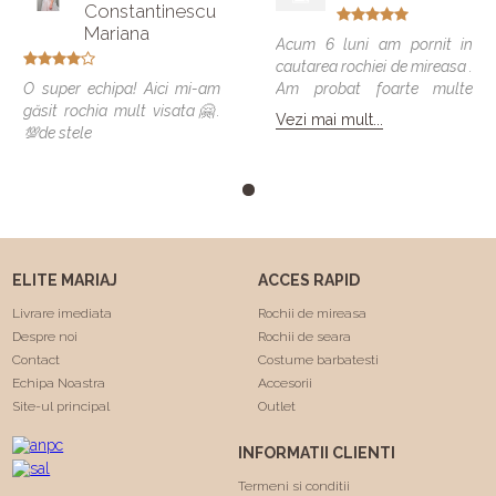
Constantinescu
Mariana
Acum 6 luni am pornit in
cautarea rochiei de mireasa .
O super echipa! Aici mi-am
Am probat foarte multe
găsit rochia mult visata🤗.
modele si vreau sa spun ca
Vezi mai mult...
💯de stele
toate veneau bine , dar
numai una a fost cea care
m-a facut sa ma simt
minunat . Calitatea rochiilor
este foarte buna am facut
"Trash the dress" si a rezistat
foarte bine 😍. Va
ELITE MARIAJ
ACCES RAPID
multumesc echipa Elite
Mariaj faceti minuni .❤️❤️
Livrare imediata
Rochii de mireasa
Despre noi
Rochii de seara
Contact
Costume barbatesti
Echipa Noastra
Accesorii
Site-ul principal
Outlet
INFORMATII CLIENTI
Termeni si conditii