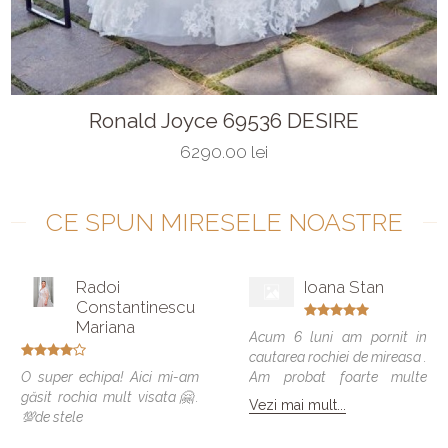
Ronald Joyce 69536 DESIRE
6290.00 lei
CE SPUN MIRESELE NOASTRE
Radoi
Ioana Stan
Constantinescu
Mariana
Acum 6 luni am pornit in
cautarea rochiei de mireasa .
O super echipa! Aici mi-am
Am probat foarte multe
găsit rochia mult visata🤗.
modele si vreau sa spun ca
Vezi mai mult...
💯de stele
toate veneau bine , dar
numai una a fost cea care