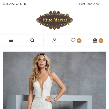
INAPOI LA SITE
POWERED BY
0
0