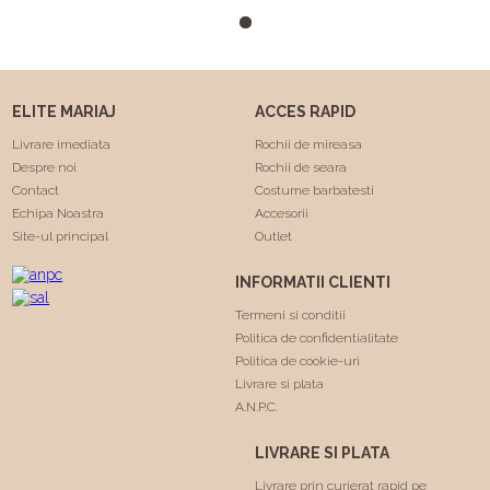
m-a facut sa ma simt
minunat . Calitatea rochiilor
este foarte buna am facut
"Trash the dress" si a rezistat
foarte bine 😍. Va
ELITE MARIAJ
ACCES RAPID
multumesc echipa Elite
Mariaj faceti minuni .❤️❤️
Livrare imediata
Rochii de mireasa
Despre noi
Rochii de seara
Contact
Costume barbatesti
Echipa Noastra
Accesorii
Site-ul principal
Outlet
INFORMATII CLIENTI
Termeni si conditii
Politica de confidentialitate
Politica de cookie-uri
Livrare si plata
A.N.P.C.
LIVRARE SI PLATA
Livrare prin curierat rapid pe