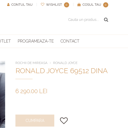
CONTUL TAU
|
WISHLIST
|
COSUL TAU
0
0
UTLET
PROGRAMEAZA-TE
CONTACT
ROCHII DE MIREASA
RONALD JOYCE
RONALD JOYCE 69512 DINA
6 290.00 LEI
CUMPARA