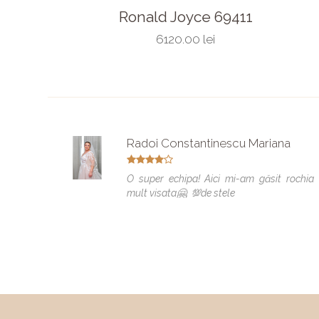
Ronald Joyce 69411
6120.00 lei
Radoi Constantinescu Mariana
O super echipa! Aici mi-am găsit rochia
mult visata🤗. 💯de stele