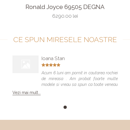
Ronald Joyce 69505 DEGNA
6290.00 lei
CE SPUN MIRESELE NOASTRE
Ioana Stan
Acum 6 luni am pornit in cautarea rochiei
de mireasa . Am probat foarte multe
modele si vreau sa spun ca toate veneau
bine , dar numai una a fost cea care m-a
Vezi mai mult...
facut sa ma simt minunat . Calitatea
rochiilor este foarte buna am facut "Trash
the dress" si a rezistat foarte bine 😍. Va
multumesc echipa Elite Mariaj faceti
minuni .❤️❤️