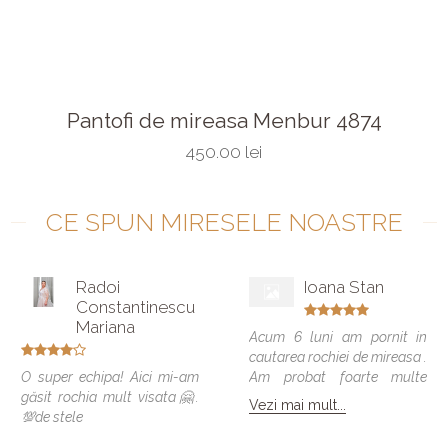
Pantofi de mireasa Menbur 4874
450.00 lei
CE SPUN MIRESELE NOASTRE
Radoi
Ioana Stan
Constantinescu
Mariana
Acum 6 luni am pornit in
cautarea rochiei de mireasa .
O super echipa! Aici mi-am
Am probat foarte multe
găsit rochia mult visata🤗.
modele si vreau sa spun ca
Vezi mai mult...
💯de stele
toate veneau bine , dar
numai una a fost cea care