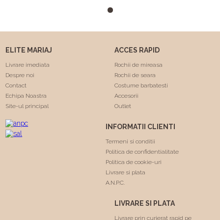
m-a facut sa ma simt
minunat . Calitatea rochiilor
este foarte buna am facut
"Trash the dress" si a rezistat
foarte bine 😍. Va
ELITE MARIAJ
ACCES RAPID
multumesc echipa Elite
Mariaj faceti minuni .❤️❤️
Livrare imediata
Rochii de mireasa
Despre noi
Rochii de seara
Contact
Costume barbatesti
Echipa Noastra
Accesorii
Site-ul principal
Outlet
INFORMATII CLIENTI
Termeni si conditii
Politica de confidentialitate
Politica de cookie-uri
Livrare si plata
A.N.P.C.
LIVRARE SI PLATA
Livrare prin curierat rapid pe