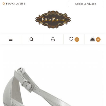
INAPOI LA SITE
POWERED BY
0
0