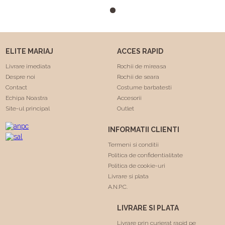
m-a facut sa ma simt
minunat . Calitatea rochiilor
este foarte buna am facut
"Trash the dress" si a rezistat
foarte bine 😍. Va
ELITE MARIAJ
ACCES RAPID
multumesc echipa Elite
Mariaj faceti minuni .❤️❤️
Livrare imediata
Rochii de mireasa
Despre noi
Rochii de seara
Contact
Costume barbatesti
Echipa Noastra
Accesorii
Site-ul principal
Outlet
INFORMATII CLIENTI
Termeni si conditii
Politica de confidentialitate
Politica de cookie-uri
Livrare si plata
A.N.P.C.
LIVRARE SI PLATA
Livrare prin curierat rapid pe