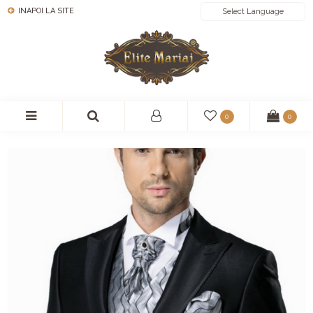
INAPOI LA SITE
POWERED BY
0
0