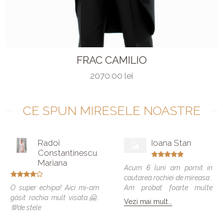
FRAC CAMILIO
2070.00 lei
CE SPUN MIRESELE NOASTRE
Radoi
Ioana Stan
Constantinescu
Mariana
Acum 6 luni am pornit in
cautarea rochiei de mireasa .
O super echipa! Aici mi-am
Am probat foarte multe
găsit rochia mult visata🤗.
modele si vreau sa spun ca
Vezi mai mult...
💯de stele
toate veneau bine , dar
numai una a fost cea care