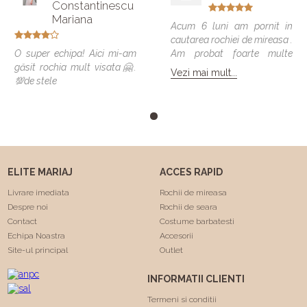
Constantinescu
Mariana
Acum 6 luni am pornit in
cautarea rochiei de mireasa .
O super echipa! Aici mi-am
Am probat foarte multe
găsit rochia mult visata🤗.
modele si vreau sa spun ca
Vezi mai mult...
💯de stele
toate veneau bine , dar
numai una a fost cea care
m-a facut sa ma simt
minunat . Calitatea rochiilor
este foarte buna am facut
"Trash the dress" si a rezistat
foarte bine 😍. Va
ELITE MARIAJ
ACCES RAPID
multumesc echipa Elite
Mariaj faceti minuni .❤️❤️
Livrare imediata
Rochii de mireasa
Despre noi
Rochii de seara
Contact
Costume barbatesti
Echipa Noastra
Accesorii
Site-ul principal
Outlet
INFORMATII CLIENTI
Termeni si conditii