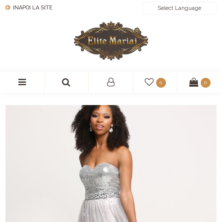
INAPOI LA SITE
POWERED BY
0
0