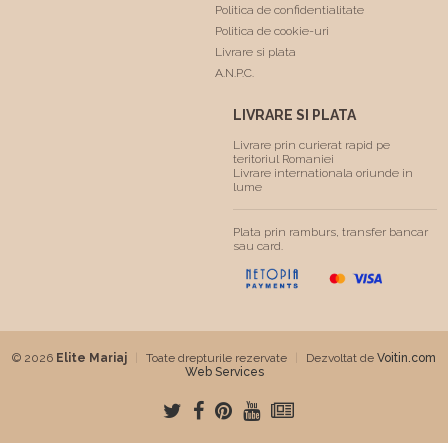
Politica de confidentialitate
Politica de cookie-uri
Livrare si plata
A.N.P.C.
LIVRARE SI PLATA
Livrare prin curierat rapid pe
teritoriul Romaniei
Livrare internationala oriunde in
lume
Plata prin ramburs, transfer bancar
sau card.
© 2026
Elite Mariaj
|
Toate drepturile rezervate
|
Dezvoltat de
Voitin.com
Web Services