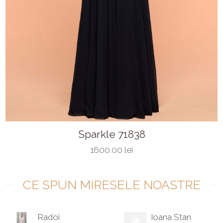
Sparkle 71838
1600.00 lei
CE SPUN MIRESELE NOASTRE
Radoi
Ioana Stan