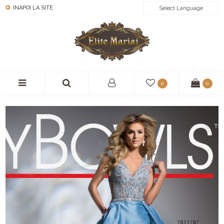
INAPOI LA SITE
POWERED BY
0
0