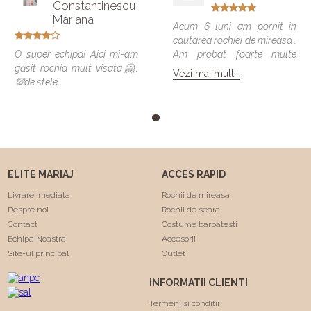
Constantinescu
Mariana
Acum 6 luni am pornit in
cautarea rochiei de mireasa .
O super echipa! Aici mi-am
Am probat foarte multe
găsit rochia mult visata🤗.
modele si vreau sa spun ca
Vezi mai mult...
💯de stele
toate veneau bine , dar
numai una a fost cea care
m-a facut sa ma simt
minunat . Calitatea rochiilor
este foarte buna am facut
"Trash the dress" si a rezistat
foarte bine 😍. Va
ELITE MARIAJ
ACCES RAPID
multumesc echipa Elite
Mariaj faceti minuni .❤️❤️
Livrare imediata
Rochii de mireasa
Despre noi
Rochii de seara
Contact
Costume barbatesti
Echipa Noastra
Accesorii
Site-ul principal
Outlet
INFORMATII CLIENTI
Termeni si conditii