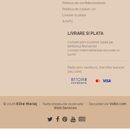
Politica de confidentialitate
Politica de cookie-uri
Livrare si plata
A.N.P.C.
LIVRARE SI PLATA
Livrare prin curierat rapid pe
teritoriul Romaniei
Livrare internationala oriunde in
lume
Plata prin ramburs, transfer bancar
sau card.
© 2026
Elite Mariaj
|
Toate drepturile rezervate
|
Dezvoltat de
Voitin.com
Web Services