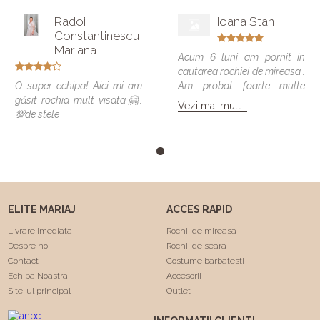
Radoi
Ioana Stan
Constantinescu
Mariana
Acum 6 luni am pornit in
cautarea rochiei de mireasa .
O super echipa! Aici mi-am
Am probat foarte multe
găsit rochia mult visata🤗.
modele si vreau sa spun ca
Vezi mai mult...
💯de stele
toate veneau bine , dar
numai una a fost cea care
m-a facut sa ma simt
minunat . Calitatea rochiilor
este foarte buna am facut
"Trash the dress" si a rezistat
foarte bine 😍. Va
ELITE MARIAJ
ACCES RAPID
multumesc echipa Elite
Mariaj faceti minuni .❤️❤️
Livrare imediata
Rochii de mireasa
Despre noi
Rochii de seara
Contact
Costume barbatesti
Echipa Noastra
Accesorii
Site-ul principal
Outlet