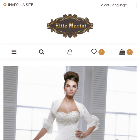
INAPOI LA SITE
POWERED BY
0
0