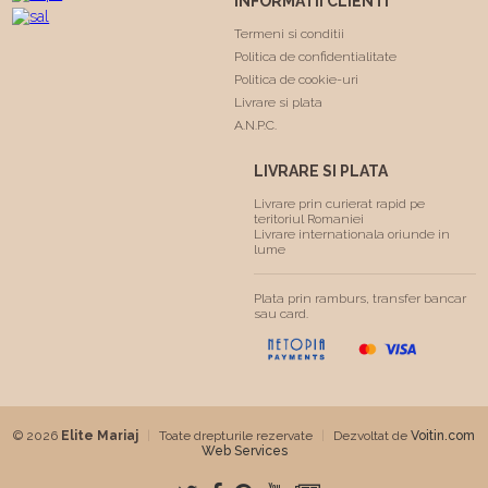
INFORMATII CLIENTI
Termeni si conditii
Politica de confidentialitate
Politica de cookie-uri
Livrare si plata
A.N.P.C.
LIVRARE SI PLATA
Livrare prin curierat rapid pe
teritoriul Romaniei
Livrare internationala oriunde in
lume
Plata prin ramburs, transfer bancar
sau card.
© 2026
Elite Mariaj
|
Toate drepturile rezervate
|
Dezvoltat de
Voitin.com
Web Services