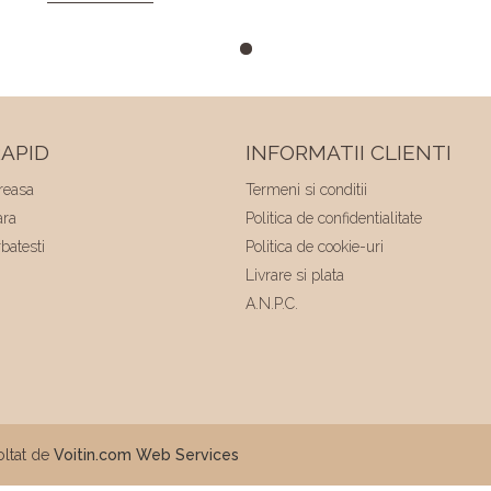
facut sa ma simt minunat . Calitatea
rochiilor este foarte buna am facut "Trash
the dress" si a rezistat foarte bine 😍. Va
multumesc echipa Elite Mariaj faceti
minuni .❤️❤️
APID
INFORMATII CLIENTI
reasa
Termeni si conditii
ara
Politica de confidentialitate
batesti
Politica de cookie-uri
Livrare si plata
A.N.P.C.
ltat de
Voitin.com Web Services