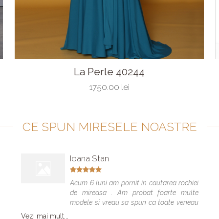
La Perle 40244
1750.00 lei
CE SPUN MIRESELE NOASTRE
Ioana Stan
Acum 6 luni am pornit in cautarea rochiei
de mireasa . Am probat foarte multe
modele si vreau sa spun ca toate veneau
bine , dar numai una a fost cea care m-a
Vezi mai mult...