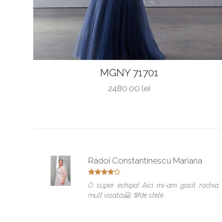
MGNY 71701
2480.00 lei
Radoi Constantinescu Mariana
O super echipa! Aici mi-am găsit rochia
mult visata🤗. 💯de stele