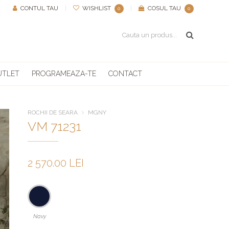
CONTUL TAU
|
WISHLIST
|
COSUL TAU
0
0
UTLET
PROGRAMEAZA-TE
CONTACT
ROCHII DE SEARA
MGNY
VM 71231
2 570.00 LEI
Navy