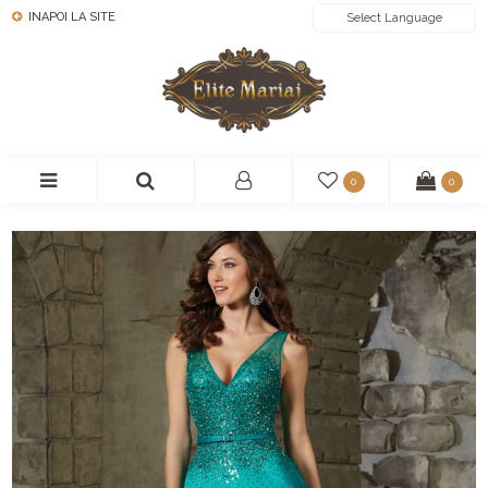
INAPOI LA SITE
POWERED BY
0
0