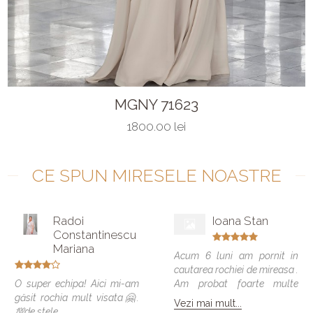
MGNY 71623
1800.00 lei
CE SPUN MIRESELE NOASTRE
Radoi
Ioana Stan
Constantinescu
Mariana
Acum 6 luni am pornit in
cautarea rochiei de mireasa .
O super echipa! Aici mi-am
Am probat foarte multe
găsit rochia mult visata🤗.
modele si vreau sa spun ca
Vezi mai mult...
💯de stele
toate veneau bine , dar