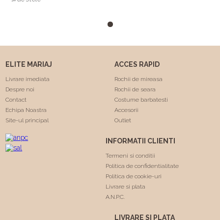
numai una a fost cea care
m-a facut sa ma simt
minunat . Calitatea rochiilor
este foarte buna am facut
"Trash the dress" si a rezistat
foarte bine 😍. Va
ELITE MARIAJ
ACCES RAPID
multumesc echipa Elite
Mariaj faceti minuni .❤️❤️
Livrare imediata
Rochii de mireasa
Despre noi
Rochii de seara
Contact
Costume barbatesti
Echipa Noastra
Accesorii
Site-ul principal
Outlet
INFORMATII CLIENTI
Termeni si conditii
Politica de confidentialitate
Politica de cookie-uri
Livrare si plata
A.N.P.C.
LIVRARE SI PLATA