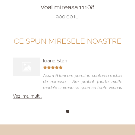
Voal mireasa 11108
900.00 lei
CE SPUN MIRESELE NOASTRE
Ioana Stan
Acum 6 luni am pornit in cautarea rochiei
de mireasa . Am probat foarte multe
modele si vreau sa spun ca toate veneau
bine , dar numai una a fost cea care m-a
Vezi mai mult...
facut sa ma simt minunat . Calitatea
rochiilor este foarte buna am facut "Trash
the dress" si a rezistat foarte bine 😍. Va
multumesc echipa Elite Mariaj faceti
minuni .❤️❤️