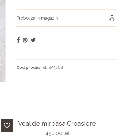
Probeaza in magazin
Cod produs:
ELT455468
Voal de mireasa Croasiere
450.00 lei