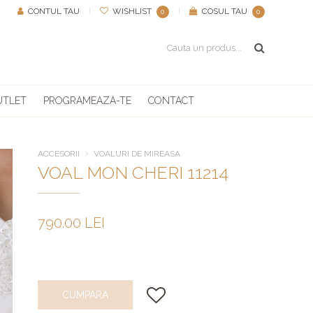
CONTUL TAU
|
WISHLIST
|
COSUL TAU
0
0
UTLET
PROGRAMEAZA-TE
CONTACT
ACCESORII
VOALURI DE MIREASA
VOAL MON CHERI 11214
790.00 LEI
CUMPARA