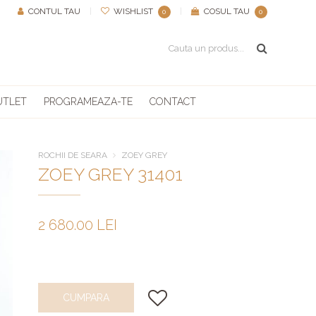
CONTUL TAU
|
WISHLIST
|
COSUL TAU
0
0
UTLET
PROGRAMEAZA-TE
CONTACT
ROCHII DE SEARA
ZOEY GREY
ZOEY GREY 31401
2 680.00 LEI
CUMPARA