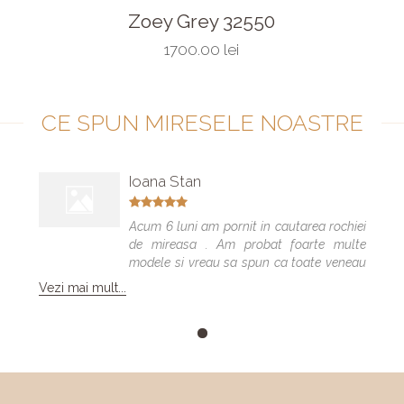
Zoey Grey 32550
1700.00 lei
CE SPUN MIRESELE NOASTRE
Ioana Stan
Acum 6 luni am pornit in cautarea rochiei
de mireasa . Am probat foarte multe
modele si vreau sa spun ca toate veneau
bine , dar numai una a fost cea care m-a
Vezi mai mult...
facut sa ma simt minunat . Calitatea
rochiilor este foarte buna am facut "Trash
the dress" si a rezistat foarte bine 😍. Va
multumesc echipa Elite Mariaj faceti
minuni .❤️❤️