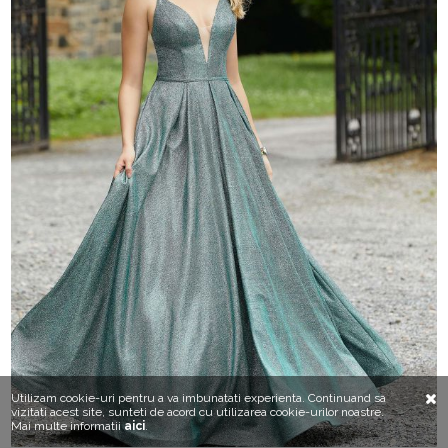
Utilizam cookie-uri pentru a va imbunatati experienta. Continuand sa
vizitati acest site, sunteti de acord cu utilizarea cookie-urilor noastre.
Mai multe informatii
aici
.